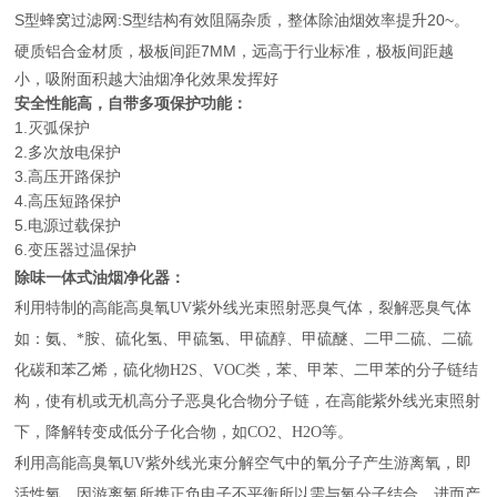
S型蜂窝过滤网:S型结构有效阻隔杂质，整体除油烟效率提升20~。
硬质铝合金材质，极板间距7MM，远高于行业标准，
极板间距越
小，吸附面积越大油烟净化效果发挥好
安全性能高，自带多项保护功能：
1.灭弧保护
2.多次放电保护
3.高压开路保护
4.高压短路保护
5.电源过载保护
6.变压器过温保护
除味一体式油烟净化器：
利用特制的高能高臭氧UV紫外线光束照射恶臭气体，裂解恶臭气体
如：氨、*胺、硫化氢、甲硫氢、甲硫醇、甲硫醚、二甲二硫、二硫
化碳和苯乙烯，硫化物H2S、VOC类，苯、甲苯、二甲苯的分子链结
构，使有机或无机高分子恶臭化合物分子链，在高能紫外线光束照射
下，降解转变成低分子化合物，如CO2、H2O等。
利用高能高臭氧UV紫外线光束分解空气中的氧分子产生游离氧，即
活性氧，因游离氧所携正负电子不平衡所以需与氧分子结合，进而产