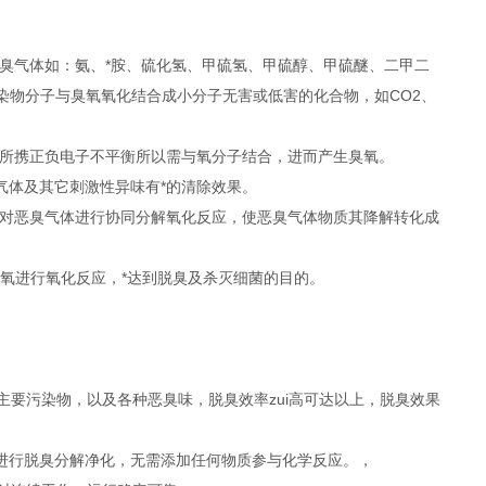
臭气体如：氨、*胺、硫化氢、甲硫氢、甲硫醇、甲硫醚、二甲二
染物分子与臭氧氧化结合成小分子无害或低害的化合物，如CO2、
氧所携正负电子不平衡所以需与氧分子结合，进而产生臭氧。
对恶臭气体及其它刺激性异味有*的清除效果。
氧对恶臭气体进行协同分解氧化反应，使恶臭气体物质其降解转化成
臭氧进行氧化反应，*达到脱臭及杀灭细菌的目的。
主要污染物，以及各种恶臭味，脱臭效率zui高可达以上，脱臭效果
进行脱臭分解净化，无需添加任何物质参与化学反应。，