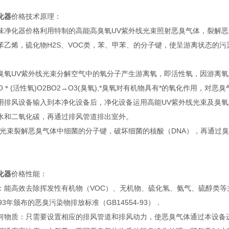
化器
价格技术原理：
味净化器价格利用特制的高能高臭氧UV紫外线光束照射恶臭气体，裂解恶
苯乙烯，硫化物H2S、VOC类，苯、甲苯、的分子键，使呈游离状态的污
臭氧UV紫外线光束分解空气中的氧分子产生游离氧，即活性氧，因游离
2BO＊(活性氧)O2BO2→O3(臭氧),*臭氧对有机物具有*的氧化作用，
用排风设备输入到本净化设备后，净化设备运用高能UV紫外线光束及臭
水和二氧化碳，再通过排风管道排出室外。
V光束裂解恶臭气体中细菌的分子键，破坏细菌的核酸（DNA），再通过
化器
价格性能：
：能高效去除挥发性有机物（VOC）、无机物、硫化氢、氨气、硫醇类等
93年颁布的恶臭污染物排放标准（GB14554-93）．
何物质：只需要设置相应的排风管道和排风动力，使恶臭气体通过本设备