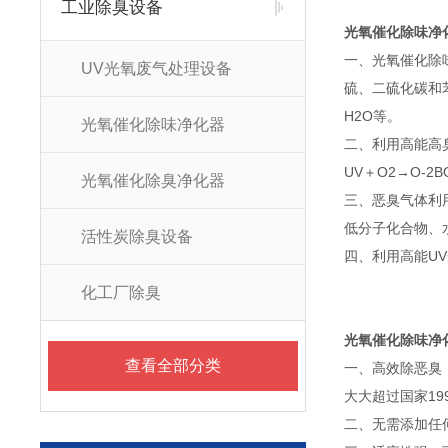
工业除臭设备
光氧催化除味净
一、光氧催化除
UV光氧废气处理设备
硫、二硫化碳和
H2O等。
光氧催化除味净化器
二、利用高能高
UV＋O2→O-
光氧催化除臭净化器
三、恶臭气体利
低分子化合物、
活性炭除臭设备
四、利用高能U
化工厂除臭
光氧催化除味净
查看全部分类
一、高效除恶臭
大大超过国家19
二、无需添加任