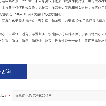
可适应高浓度，大气量，不同恶臭气体物质的脱臭净化处理，可每天24小
：本设备无任何机械动作，无噪音，无需专人管理和日常维护，只需作定期检
阻极低＜50pa,可节约大量排风动力能耗。
恶臭气体无需进行特殊的预处理，如加温、加湿等,设备工作环境温度在摄氏
小，自重轻：适合于布置紧凑、场地狭小等特殊条件，设备占地面积＜1平方米
料制造：防火、防爆、防腐蚀性能高，设备性能安全稳定，采用不锈钢材
品咨询
产品：