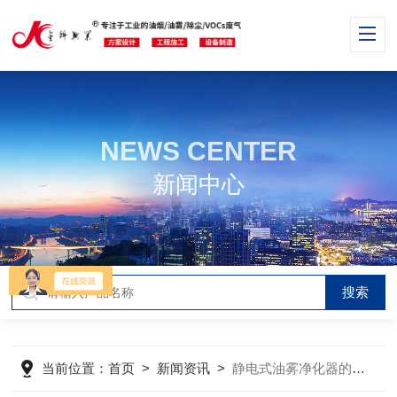
NEWS CENTER
新闻中心
当前位置：
首页
>
新闻资讯
>
静电式油雾净化器的净化效果是由哪些因素决定的？