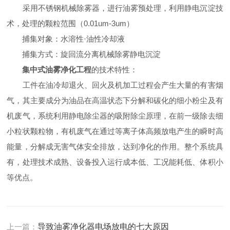
采用不锈钢机械除雾器，进行油雾预处理，利用静电沉淀技
术，处理的颗粒范围（0.01um-3um）
捕集对象：水溶性·油性冷却液
捕集方式：旋回流分离机械除雾静电沉淀
集中式油雾净化工程
的技术特性：
工件在油冷却退火、回火及机加工过程会产生大量的有害烟
气，其主要成分为油品在高温状态下分解和碳化的细小粉尘及有
机废气，系统利用静电除尘器的吸附除尘原理，在前一级除去细
小粒状颗粒物，有机废气在通过等离子体高频放电产生的瞬时高
能量，分解成无害气体安全排放，达到净化的作用。整个系统具
有，处理技术成熟、设备投入运行成本低、工况能耗低、体积小
等优点。
上一篇：
导致油雾净化器电场放电的七大原因